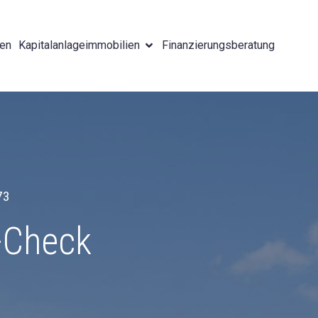
gen
Kapitalanlageimmobilien
Finanzierungs­beratung
73
-Check