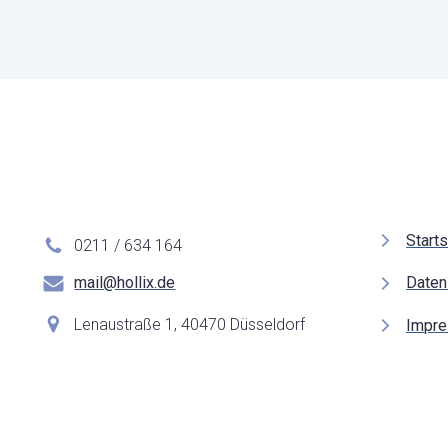
Starts
0211 / 634 164
mail@hollix.de
Daten
Lenaustraße 1, 40470 Düsseldorf
Impr