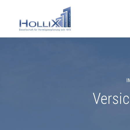
I
Versi