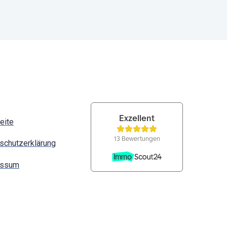
eite
schutzerklärung
essum